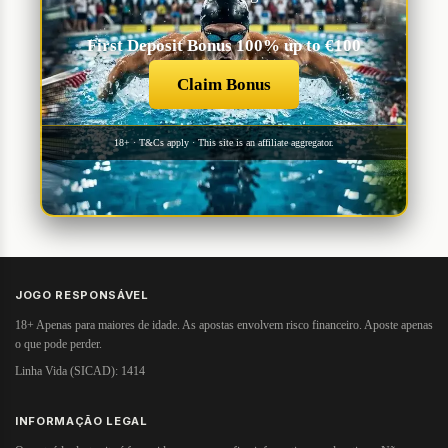
First Deposit Bonus 100% up to €100
Claim Bonus
18+ · T&Cs apply · This site is an affiliate aggregator.
JOGO RESPONSÁVEL
18+ Apenas para maiores de idade. As apostas envolvem risco financeiro. Aposte apenas
o que pode perder.
Linha Vida (SICAD): 1414
INFORMAÇÃO LEGAL