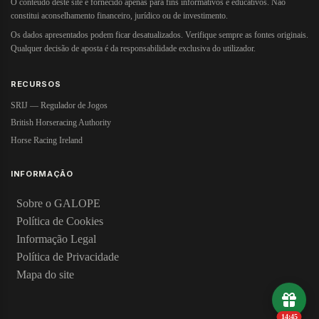
O conteúdo deste site é fornecido apenas para fins informativos e educativos. Não
constitui aconselhamento financeiro, jurídico ou de investimento.
Os dados apresentados podem ficar desatualizados. Verifique sempre as fontes originais.
Qualquer decisão de aposta é da responsabilidade exclusiva do utilizador.
RECURSOS
SRIJ — Regulador de Jogos
British Horseracing Authority
Horse Racing Ireland
INFORMAÇÃO
Sobre o GALOPE
Política de Cookies
Informação Legal
Política de Privacidade
Mapa do site
14:45