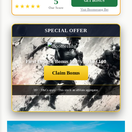
5
GET BONUS
★★★★★
Our Score
Visit Boomerang Bet
SPECIAL OFFER
First Deposit Bonus 100% up to €100
Claim Bonus
18+ · T&Cs apply · This site is an affiliate aggregator.