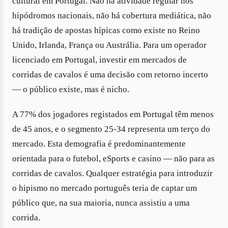
cultural em Portugal. Não há atividade regular nos
hipódromos nacionais, não há cobertura mediática, não
há tradição de apostas hípicas como existe no Reino
Unido, Irlanda, França ou Austrália. Para um operador
licenciado em Portugal, investir em mercados de
corridas de cavalos é uma decisão com retorno incerto
— o público existe, mas é nicho.
A 77% dos jogadores registados em Portugal têm menos
de 45 anos, e o segmento 25-34 representa um terço do
mercado. Esta demografia é predominantemente
orientada para o futebol, eSports e casino — não para as
corridas de cavalos. Qualquer estratégia para introduzir
o hipismo no mercado português teria de captar um
público que, na sua maioria, nunca assistiu a uma
corrida.