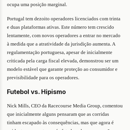
ocupa uma posição marginal.
Portugal tem dezoito operadores licenciados com trinta
e duas plataformas ativas. Este número tem crescido
lentamente, com novos operadores a entrar no mercado
à medida que a atratividade da jurisdição aumenta. A
regulamentação portuguesa, apesar de inicialmente
criticada pela carga fiscal elevada, demonstrou ser um
modelo estável que garante proteção ao consumidor e
previsibilidade para os operadores.
Futebol vs. Hipismo
Nick Mills, CEO da Racecourse Media Group, comentou
que inicialmente alguns pensaram que as corridas
tinham escapado às consequências, mas que agora é