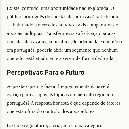
Existe, contudo, uma oportunidade não explorada. O
público português de apostas desportivas é sofisticado
— habituado a mercados ao vivo, odds comparativas e
apostas múltiplas. Transferir essa sofisticação para as
corridas de cavalos, com educação adequada e conteúdo
em português, poderia abrir um segmento que nenhum
operador está atualmente a servir de forma dedicada.
Perspetivas Para o Futuro
A questão que me fazem frequentemente é: haverá
espaço para as apostas hípicas no mercado regulado
português? A resposta honesta é que depende de fatores
que estão fora do controlo dos apostadores.
Do lado regulatório, a criação de uma categoria