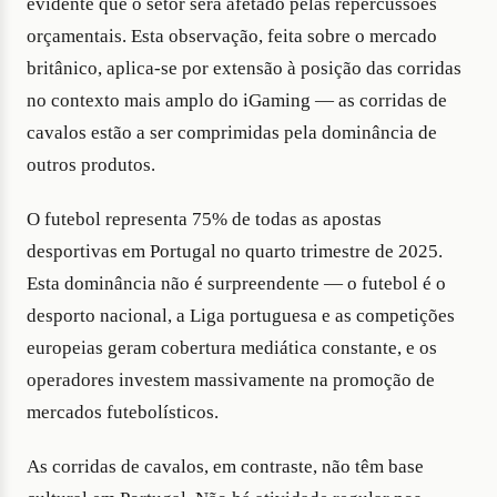
evidente que o setor será afetado pelas repercussões
orçamentais. Esta observação, feita sobre o mercado
britânico, aplica-se por extensão à posição das corridas
no contexto mais amplo do iGaming — as corridas de
cavalos estão a ser comprimidas pela dominância de
outros produtos.
O futebol representa 75% de todas as apostas
desportivas em Portugal no quarto trimestre de 2025.
Esta dominância não é surpreendente — o futebol é o
desporto nacional, a Liga portuguesa e as competições
europeias geram cobertura mediática constante, e os
operadores investem massivamente na promoção de
mercados futebolísticos.
As corridas de cavalos, em contraste, não têm base