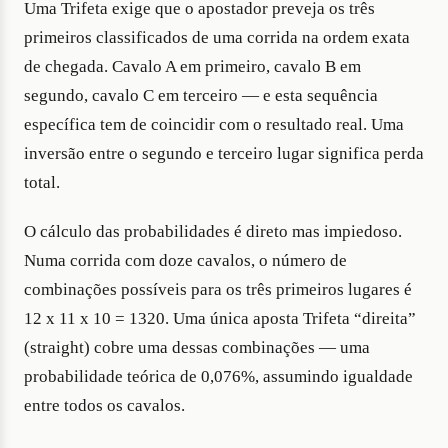
Uma Trifeta exige que o apostador preveja os três
primeiros classificados de uma corrida na ordem exata
de chegada. Cavalo A em primeiro, cavalo B em
segundo, cavalo C em terceiro — e esta sequência
específica tem de coincidir com o resultado real. Uma
inversão entre o segundo e terceiro lugar significa perda
total.
O cálculo das probabilidades é direto mas impiedoso.
Numa corrida com doze cavalos, o número de
combinações possíveis para os três primeiros lugares é
12 x 11 x 10 = 1320. Uma única aposta Trifeta “direita”
(straight) cobre uma dessas combinações — uma
probabilidade teórica de 0,076%, assumindo igualdade
entre todos os cavalos.