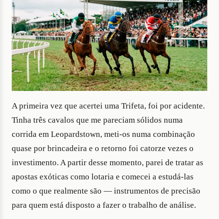
A primeira vez que acertei uma Trifeta, foi por acidente.
Tinha três cavalos que me pareciam sólidos numa
corrida em Leopardstown, meti-os numa combinação
quase por brincadeira e o retorno foi catorze vezes o
investimento. A partir desse momento, parei de tratar as
apostas exóticas como lotaria e comecei a estudá-las
como o que realmente são — instrumentos de precisão
para quem está disposto a fazer o trabalho de análise.