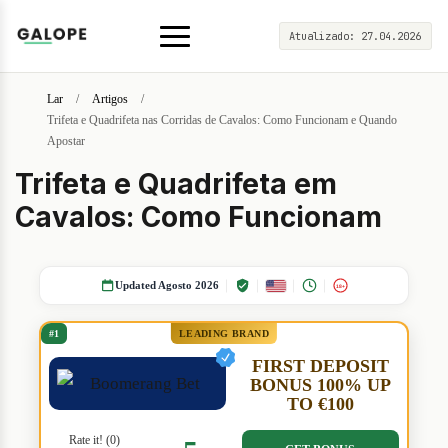
Atualizado:
27.04.2026
Lar
/
Artigos
/
Trifeta e Quadrifeta nas Corridas de Cavalos: Como Funcionam e Quando
Apostar
Trifeta e Quadrifeta em
Cavalos: Como Funcionam
Updated Agosto 2026
18+
#1
LEADING BRAND
FIRST DEPOSIT
BONUS 100% UP
TO €100
Rate it! (0)