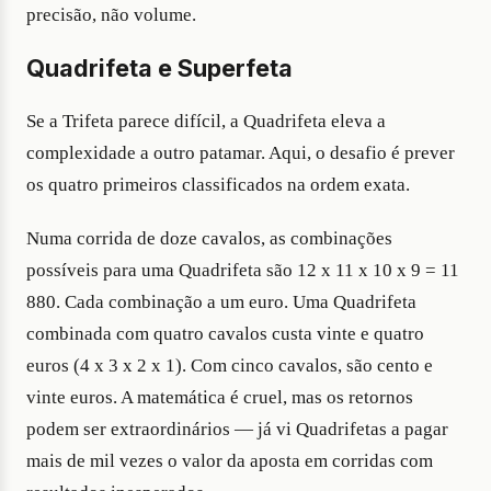
precisão, não volume.
Quadrifeta e Superfeta
Se a Trifeta parece difícil, a Quadrifeta eleva a
complexidade a outro patamar. Aqui, o desafio é prever
os quatro primeiros classificados na ordem exata.
Numa corrida de doze cavalos, as combinações
possíveis para uma Quadrifeta são 12 x 11 x 10 x 9 = 11
880. Cada combinação a um euro. Uma Quadrifeta
combinada com quatro cavalos custa vinte e quatro
euros (4 x 3 x 2 x 1). Com cinco cavalos, são cento e
vinte euros. A matemática é cruel, mas os retornos
podem ser extraordinários — já vi Quadrifetas a pagar
mais de mil vezes o valor da aposta em corridas com