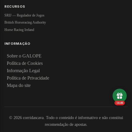
RECURSOS
SRIJ — Regulador de Jogos
British Horseracing Authority
Horse Racing Ireland
INFORMAÇÃO
Sobre o GALOPE
Política de Cookies
Informação Legal
Política de Privacidade
Mapa do site
14:45
© 2026 corridascava. Todo o conteúdo é informativo e não constitui
recomendação de apostas.