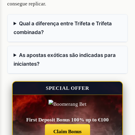
consegue replicar.
Qual a diferença entre Trifeta e Trifeta
combinada?
As apostas exóticas são indicadas para
iniciantes?
SPECIAL OFFER
First Deposit Bonus 100% up to €100
Claim Bonus