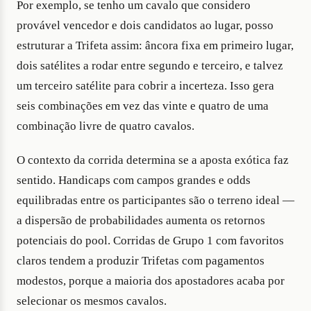
Por exemplo, se tenho um cavalo que considero
provável vencedor e dois candidatos ao lugar, posso
estruturar a Trifeta assim: âncora fixa em primeiro lugar,
dois satélites a rodar entre segundo e terceiro, e talvez
um terceiro satélite para cobrir a incerteza. Isso gera
seis combinações em vez das vinte e quatro de uma
combinação livre de quatro cavalos.
O contexto da corrida determina se a aposta exótica faz
sentido. Handicaps com campos grandes e odds
equilibradas entre os participantes são o terreno ideal —
a dispersão de probabilidades aumenta os retornos
potenciais do pool. Corridas de Grupo 1 com favoritos
claros tendem a produzir Trifetas com pagamentos
modestos, porque a maioria dos apostadores acaba por
selecionar os mesmos cavalos.