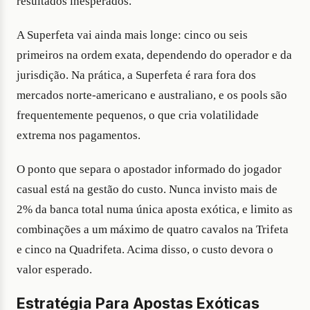
resultados inesperados.
A Superfeta vai ainda mais longe: cinco ou seis
primeiros na ordem exata, dependendo do operador e da
jurisdição. Na prática, a Superfeta é rara fora dos
mercados norte-americano e australiano, e os pools são
frequentemente pequenos, o que cria volatilidade
extrema nos pagamentos.
O ponto que separa o apostador informado do jogador
casual está na gestão do custo. Nunca invisto mais de
2% da banca total numa única aposta exótica, e limito as
combinações a um máximo de quatro cavalos na Trifeta
e cinco na Quadrifeta. Acima disso, o custo devora o
valor esperado.
Estratégia Para Apostas Exóticas